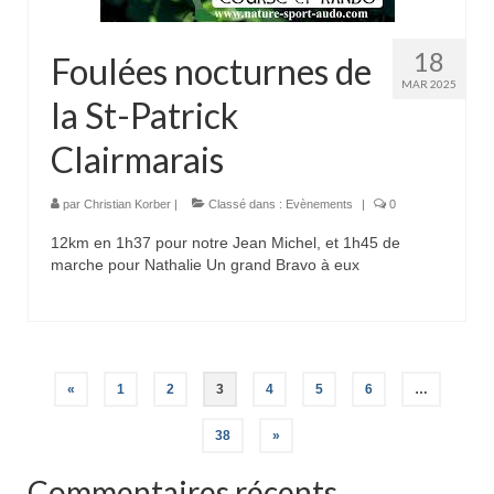
18
Foulées nocturnes de
MAR 2025
la St-Patrick
Clairmarais
par
Christian Korber
|
Classé dans :
Evènements
|
0
12km en 1h37 pour notre Jean Michel, et 1h45 de
marche pour Nathalie Un grand Bravo à eux
Pagination
«
1
2
3
4
5
6
…
des
38
»
publications
Commentaires récents