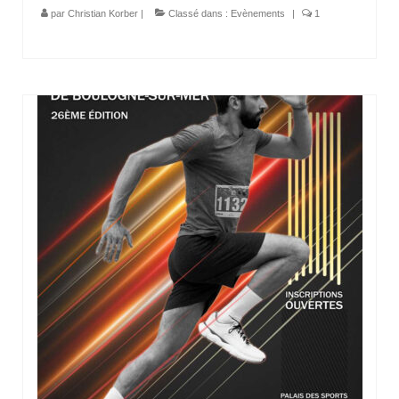
par
Christian Korber
|
Classé dans :
Evènements
|
1