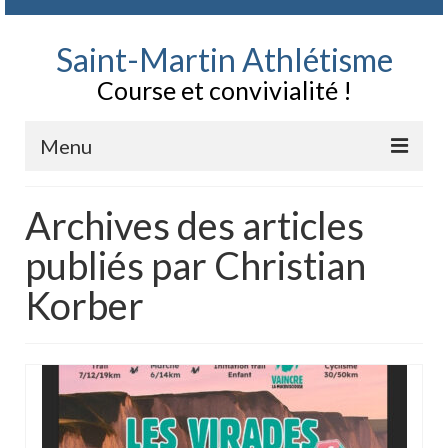
Saint-Martin Athlétisme
Course et convivialité !
Menu
Contact
Archives des articles
Le Club, qui sommes nous
publiés par Christian
Documents
Korber
Bulletin d’adhésion au Club et règlement SMA
Parcours entrainement
Agenda Chronopale
Festivités du club