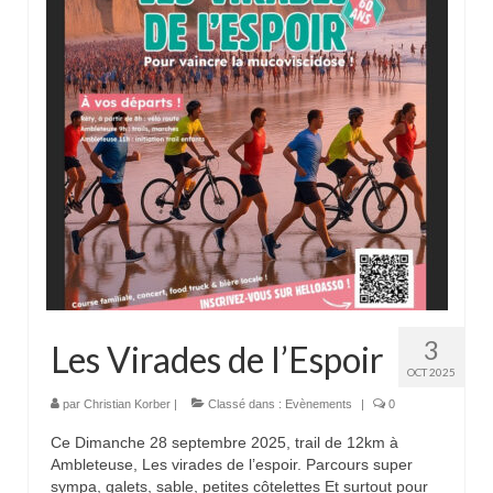
Liens sympas
section marche nordique
Tarif des tenues Club SMA
Différentes Foulées Bleues
3
Les Virades de l’Espoir
OCT 2025
par
Christian Korber
|
Classé dans :
Evènements
|
0
Ce Dimanche 28 septembre 2025, trail de 12km à
Ambleteuse, Les virades de l’espoir. Parcours super
sympa, galets, sable, petites côtelettes Et surtout pour