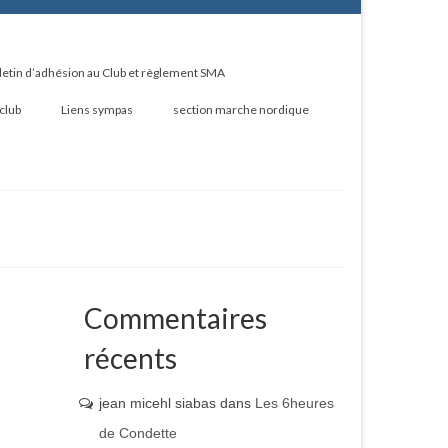
letin d’adhésion au Club et règlement SMA
 club
Liens sympas
section marche nordique
Commentaires
récents
jean micehl siabas
dans
Les 6heures
de Condette