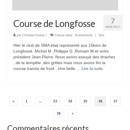
7
Course de Longfosse
MAR 2017
par
Christian Korber
|
Classé dans :
Evènements
|
0
Hier le club de SMA était représenté aux 15kms de
Longfossé..Michel M ,Philippe G ,Romain M et votre
président Jean-Pierre..Nous avons essuyé des draches
, de la tempête ,des grêles mais nous avons fini la
course transis de froid ..Une belle …
Lire la suite­­
Pagination
«
1
…
33
34
35
36
37
des
38
»
publications
Commentaires récents