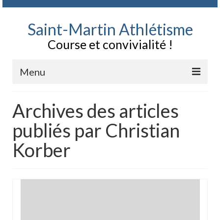
Saint-Martin Athlétisme
Course et convivialité !
Menu
Contact
Archives des articles
Le Club, qui sommes nous
publiés par Christian
Documents
Korber
Bulletin d’adhésion au Club et règlement SMA
Parcours entrainement
Agenda Chronopale
Festivités du club