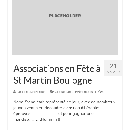
Liens sympas
section marche nordique
Tarif des tenues Club SMA
Différentes Foulées Bleues
21
Associations en Fête à
MAI 2017
St Martin Boulogne
par
Christian Korber
|
Classé dans :
Evènements
|
0
Notre Stand était représenté ce jour, avec de nombreux
jeunes venus en découdre avec nos différentes
épreuves ………………..et pour gagner une
friandise………Hummm !!