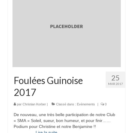
25
Foulées Guinoise
MAR 2017
2017
par
Christian Korber
|
Classé dans :
Evènements
|
0
De nouveau, une très belle participation de notre Club
« SMA » Soleil, sueur, bon humeur, et pour finir……
Podium pour Christine et notre Benjamine !!
…
Lire la suite­­