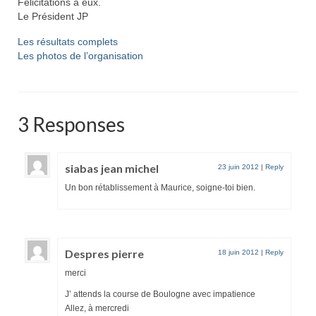
Félicitations à eux.
Le Président JP
Liens sympas
Les résultats complets
Les photos de l’organisation
section marche nordique
Tarif des tenues Club SMA
Différentes Foulées Bleues
3 Responses
siabas jean michel
23 juin 2012
|
Reply
Un bon rétablissement à Maurice, soigne-toi bien.
Despres pierre
18 juin 2012
|
Reply
merci
J’ attends la course de Boulogne avec impatience
Allez, à mercredi