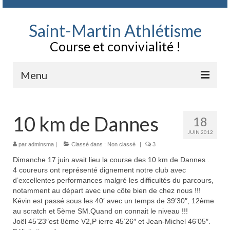
Saint-Martin Athlétisme
Course et convivialité !
Menu
Contact
10 km de Dannes
18
Le Club, qui sommes nous
JUIN 2012
Documents
par
adminsma
|
Classé dans :
Non classé
|
3
Dimanche 17 juin avait lieu la course des 10 km de Dannes .
Bulletin d’adhésion au Club et règlement SMA
4 coureurs ont représenté dignement notre club avec
d’excellentes performances malgré les difficultés du parcours,
Parcours entrainement
notamment au départ avec une côte bien de chez nous !!!
Kévin est passé sous les 40′ avec un temps de 39’30″, 12ème
Agenda Chronopale
au scratch et 5ème SM.Quand on connait le niveau !!!
Joël 45’23″est 8ème V2,P ierre 45’26″ et Jean-Michel 46’05″.
Festivités du club