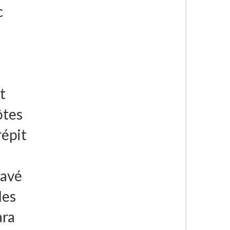
c
t
ôtes
répit
ravé
les
ara