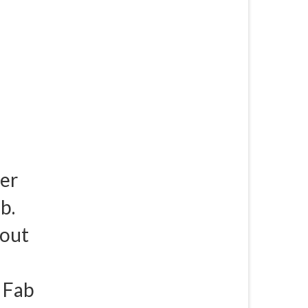
per
b.
tout
e Fab