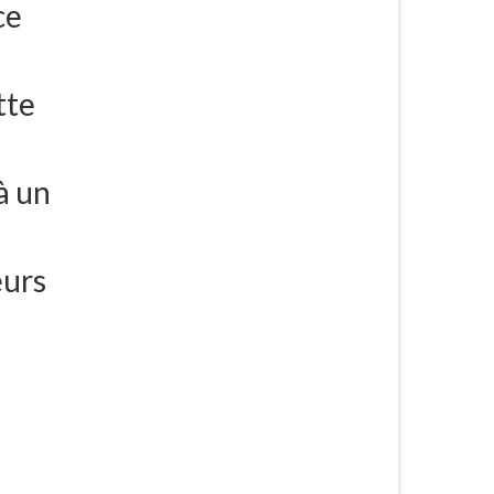
ce
tte
à un
eurs