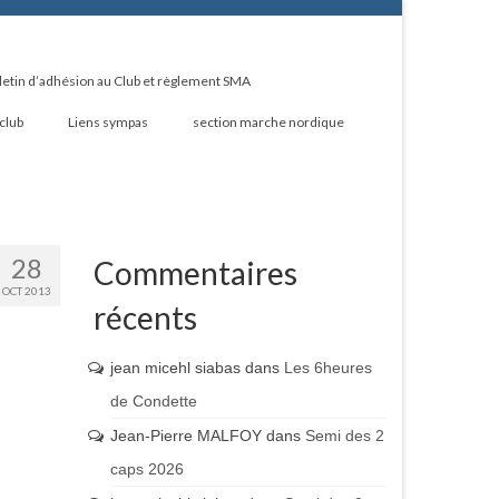
letin d’adhésion au Club et règlement SMA
 club
Liens sympas
section marche nordique
28
Commentaires
OCT 2013
récents
jean micehl siabas
dans
Les 6heures
de Condette
Jean-Pierre MALFOY
dans
Semi des 2
caps 2026