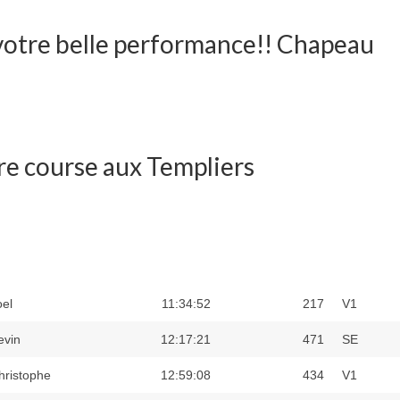
 votre belle performance!! Chapeau
tre course aux Templiers
oel
11:34:52
217
V1
evin
12:17:21
471
SE
hristophe
12:59:08
434
V1