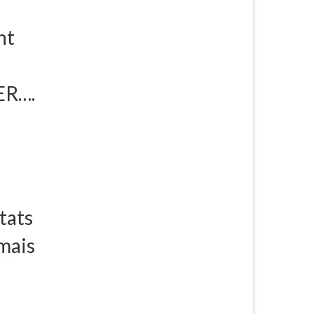
nt
IER….
ltats
 mais