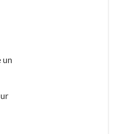
é un
our