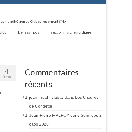
letin d’adhésion au Club et règlement SMA
 club
Liens sympas
section marche nordique
4
Commentaires
DÉC 2023
récents
u
jean micehl siabas
dans
Les 6heures
de Condette
Jean-Pierre MALFOY
dans
Semi des 2
caps 2026