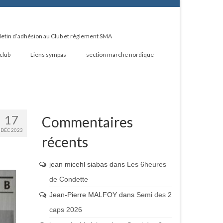
letin d’adhésion au Club et règlement SMA
 club
Liens sympas
section marche nordique
17
Commentaires
DÉC 2023
récents
jean micehl siabas
dans
Les 6heures
de Condette
Jean-Pierre MALFOY
dans
Semi des 2
caps 2026